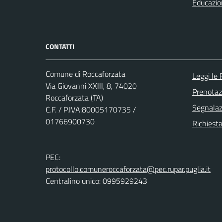
Educazio
CONTATTI
Comune di Roccaforzata
Leggi le
Via Giovanni XXIII, 8, 74020
Prenota
Roccaforzata (TA)
Segnalazi
C.F. / P.IVA:80005170735 /
01766900730
Richiesta
PEC:
protocollo.comuneroccaforzata@pec.rupar.puglia.it
Centralino unico: 0995929243