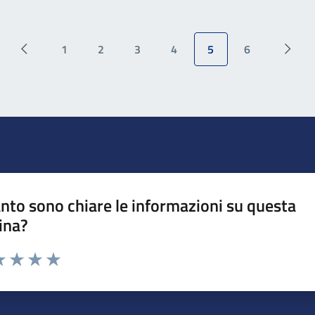
1
2
3
4
5
6
nto sono chiare le informazioni su questa
ina?
da 1 a 5 stelle la pagina
a 1 stelle su 5
luta 2 stelle su 5
Valuta 3 stelle su 5
Valuta 4 stelle su 5
Valuta 5 stelle su 5