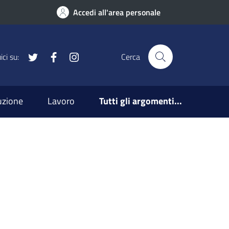
Accedi all'area personale
x
Facebook
Instagram
ci su:
Cerca
ruzione
Lavoro
Tutti gli argomenti...