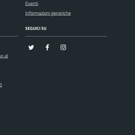
Eventi
Informazioni generiche
SEGUICI SU
x
Facebook
Instagram
o al
25