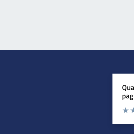
Qua
pag
Valuta 
Valut
Va