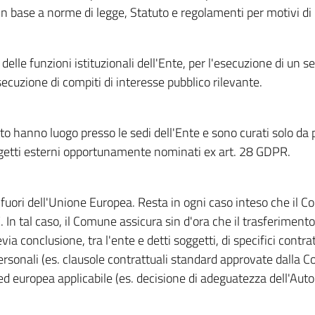
o in base a norme di legge, Statuto e regolamenti per motivi di
elle funzioni istituzionali dell'Ente, per l'esecuzione di un ser
uzione di compiti di interesse pubblico rilevante.
ito hanno luogo presso le sedi dell'Ente e sono curati solo da
ggetti esterni opportunamente nominati ex art. 28 GDPR.
 fuori dell'Unione Europea. Resta in ogni caso inteso che il C
 In tal caso, il Comune assicura sin d'ora che il trasferiment
evia conclusione, tra l'ente e detti soggetti, di specifici contr
personali (es. clausole contrattuali standard approvate dalla
d europea applicabile (es. decisione di adeguatezza dell'Autori