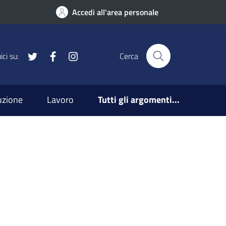
Accedi all'area personale
x
Facebook
Instagram
ci su:
Cerca
ruzione
Lavoro
Tutti gli argomenti...