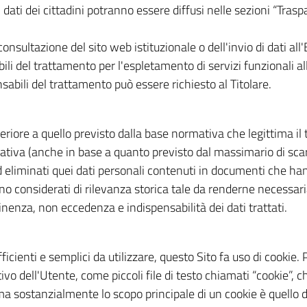
 dati dei cittadini potranno essere diffusi nelle sezioni “Tras
consultazione del sito web istituzionale o dell'invio di dati al
li del trattamento per l'espletamento di servizi funzionali all'
nsabili del trattamento può essere richiesto al Titolare.
eriore a quello previsto dalla base normativa che legittima il
iva (anche in base a quanto previsto dal massimario di scar
d eliminati quei dati personali contenuti in documenti che hann
o considerati di rilevanza storica tale da renderne necessari
rtinenza, non eccedenza e indispensabilità dei dati trattati.
efficienti e semplici da utilizzare, questo Sito fa uso di cookie.
vo dell'Utente, come piccoli file di testo chiamati “cookie”, 
ma sostanzialmente lo scopo principale di un cookie è quello di