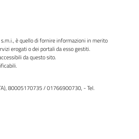
m.i., è quello di fornire informazioni in merito
izi erogati o dei portali da esso gestiti.
 accessibili da questo sito.
icabili.
 (TA), 80005170735 / 01766900730, - Tel.