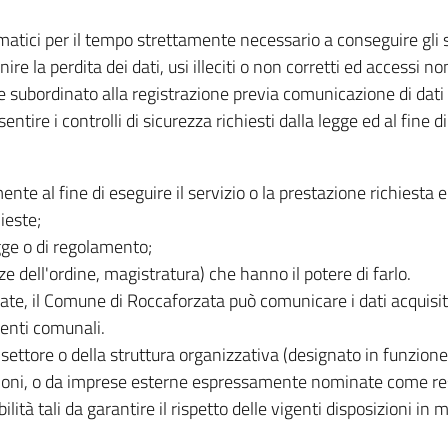
rmatici per il tempo strettamente necessario a conseguire gli s
re la perdita dei dati, usi illeciti o non corretti ed accessi no
re subordinato alla registrazione previa comunicazione di dati
entire i controlli di sicurezza richiesti dalla legge ed al fine di
ente al fine di eseguire il servizio o la prestazione richiesta e
ieste;
gge o di regolamento;
ze dell'ordine, magistratura) che hanno il potere di farlo.
late, il Comune di Roccaforzata può comunicare i dati acquisiti 
menti comunali.
 settore o della struttura organizzativa (designato in funzione 
uzioni, o da imprese esterne espressamente nominate come resp
bilità tali da garantire il rispetto delle vigenti disposizioni i