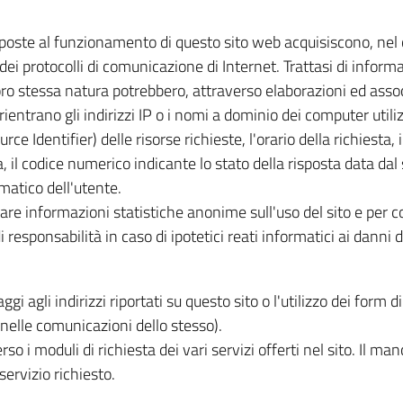
eposte al funzionamento di questo sito web acquisiscono, nel c
 dei protocolli di comunicazione di Internet. Trattasi di info
loro stessa natura potrebbero, attraverso elaborazioni ed assoc
 rientrano gli indirizzi IP o i nomi a dominio dei computer utiliz
ce Identifier) delle risorse richieste, l'orario della richiesta, 
, il codice numerico indicante lo stato della risposta data dal 
matico dell'utente.
avare informazioni statistiche anonime sull'uso del sito e per c
responsabilità in caso di ipotetici reati informatici ai danni de
ggi agli indirizzi riportati su questo sito o l'utilizzo dei form
ti nelle comunicazioni dello stesso).
erso i moduli di richiesta dei vari servizi offerti nel sito. Il m
servizio richiesto.