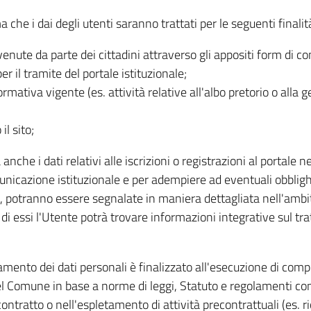
 che i dai degli utenti saranno trattati per le seguenti finalit
rvenute da parte dei cittadini attraverso gli appositi form di co
per il tramite del portale istituzionale;
 normativa vigente (es. attività relative all'albo pretorio o all
l sito;
 anche i dati relativi alle iscrizioni o registrazioni al portale 
cazione istituzionale e per adempiere ad eventuali obblighi 
nti, potranno essere segnalate in maniera dettagliata nell'ambi
o di essi l'Utente potrà trovare informazioni integrative sul tr
attamento dei dati personali è finalizzato all'esecuzione di co
del Comune in base a norme di leggi, Statuto e regolamenti comu
ontratto o nell'espletamento di attività precontrattuali (es. r