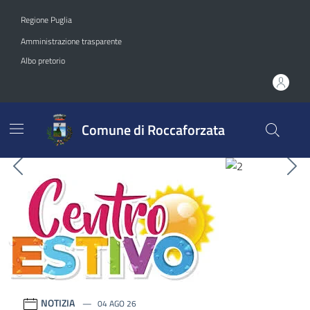
Vai ai contenuti
Vai al footer
Regione Puglia
Amministrazione trasparente
Albo pretorio
Comune di Roccaforzata
Comune di Roccaforzata
Contenuti in evidenza
Precedente
Suc
NOTIZIA
04 AGO 26