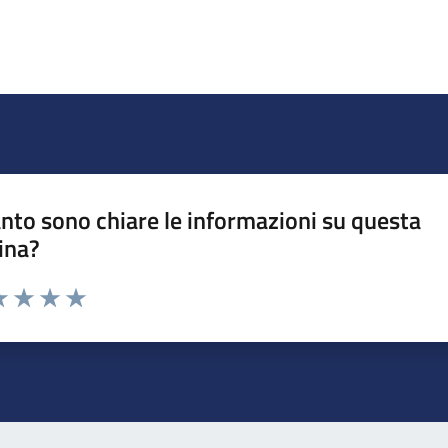
nto sono chiare le informazioni su questa
ina?
da 1 a 5 stelle la pagina
a 1 stelle su 5
luta 2 stelle su 5
Valuta 3 stelle su 5
Valuta 4 stelle su 5
Valuta 5 stelle su 5