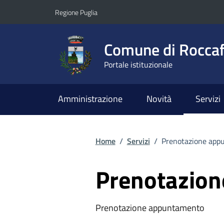
Vai ai contenuti
Vai al footer
Regione Puglia
Comune di Roccaf
Portale istituzionale
Amministrazione
Novità
Servizi
Home
/
Servizi
/
Prenotazione app
Prenotazio
Prenotazione appuntamento