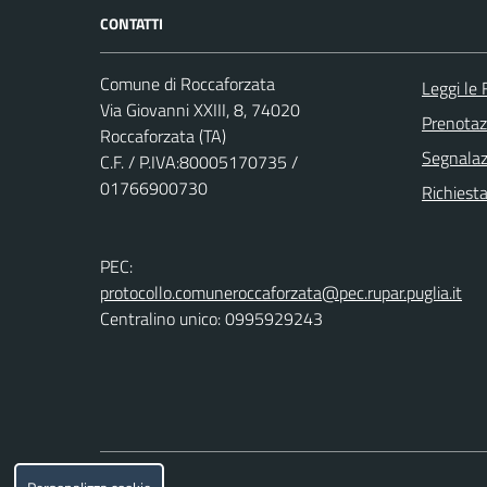
CONTATTI
Comune di Roccaforzata
Leggi le
Via Giovanni XXIII, 8, 74020
Prenota
Roccaforzata (TA)
Segnalazi
C.F. / P.IVA:80005170735 /
01766900730
Richiesta
PEC:
protocollo.comuneroccaforzata@pec.rupar.puglia.it
Centralino unico: 0995929243