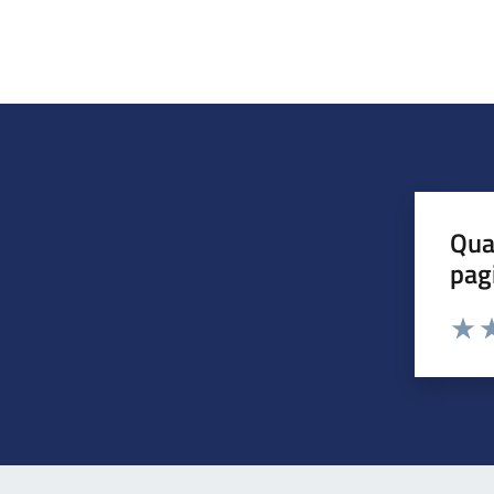
Qua
pag
Valuta 
Valut
Va