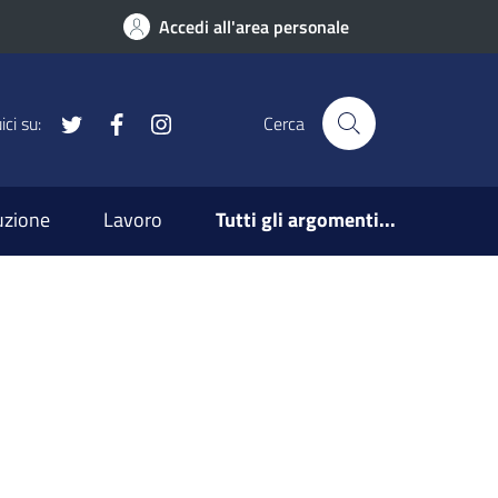
Accedi all'area personale
x
Facebook
Instagram
ci su:
Cerca
ruzione
Lavoro
Tutti gli argomenti...