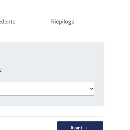
edente
Riepilogo
o
Avanti