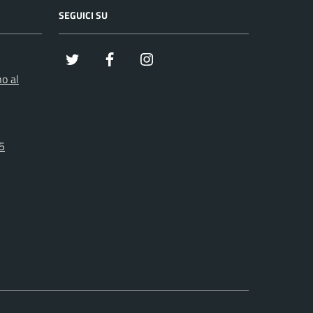
SEGUICI SU
x
Facebook
Instagram
o al
25