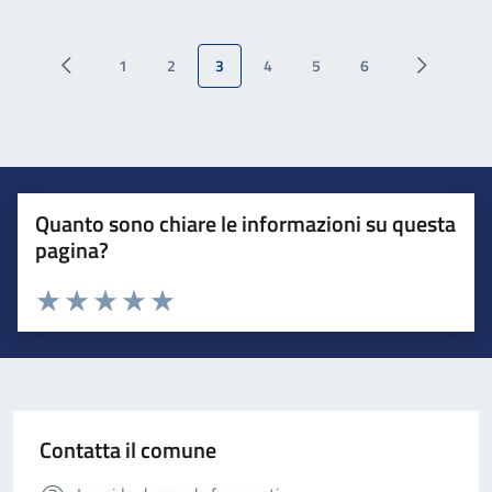
1
2
3
4
5
6
Quanto sono chiare le informazioni su questa
pagina?
Valuta da 1 a 5 stelle la pagina
Valuta 1 stelle su 5
Valuta 2 stelle su 5
Valuta 3 stelle su 5
Valuta 4 stelle su 5
Valuta 5 stelle su 5
Contatta il comune