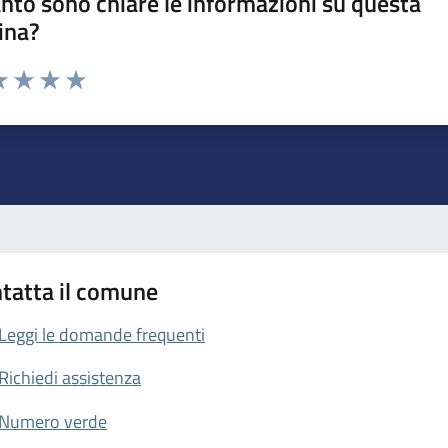
nto sono chiare le informazioni su questa
ina?
da 1 a 5 stelle la pagina
a 1 stelle su 5
luta 2 stelle su 5
Valuta 3 stelle su 5
Valuta 4 stelle su 5
Valuta 5 stelle su 5
tatta il comune
Leggi le domande frequenti
Richiedi assistenza
Numero verde