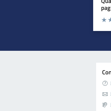
Qua
pag
Valuta 
Valut
Va
Con