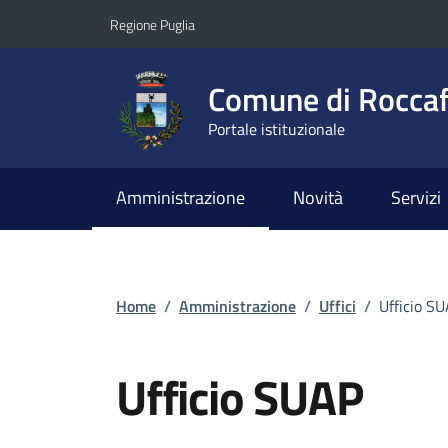
Vai ai contenuti
Vai al footer
Regione Puglia
Comune di Roccaf
Portale istituzionale
Amministrazione
Novità
Servizi
Home
/
Amministrazione
/
Uffici
/
Ufficio S
Ufficio SUAP