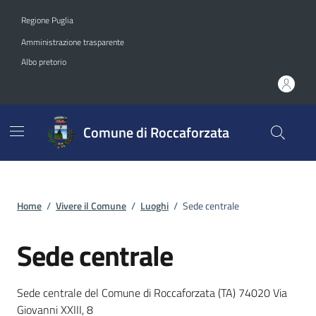
Vai ai contenuti
Vai al footer
Regione Puglia
Amministrazione trasparente
Albo pretorio
Comune di Roccaforzata
Home
/
Vivere il Comune
/
Luoghi
/
Sede centrale
Sede centrale
Dettagli del luogo
Sede centrale del Comune di Roccaforzata (TA) 74020 Via
Giovanni XXIII, 8