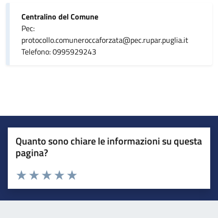
Centralino del Comune
Pec:
protocollo.comuneroccaforzata@pec.rupar.puglia.it
Telefono: 0995929243
Quanto sono chiare le informazioni su questa
pagina?
Valuta da 1 a 5 stelle la pagina
Valuta 1 stelle su 5
Valuta 2 stelle su 5
Valuta 3 stelle su 5
Valuta 4 stelle su 5
Valuta 5 stelle su 5