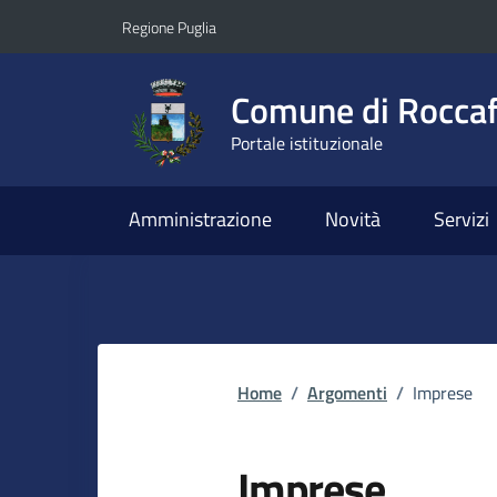
Vai ai contenuti
Vai al footer
Regione Puglia
Comune di Roccaf
Portale istituzionale
Amministrazione
Novità
Servizi
Home
/
Argomenti
/
Imprese
Imprese