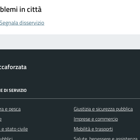
blemi in città
Segnala disservizio
ccaforzata
E DI SERVIZIO
ra e pesca
Giustizia e sicurezza pubblica
e
Imprese e commercio
e stato civile
Mobilità e trasporti
ubblici
Salute, benessere e assistenza