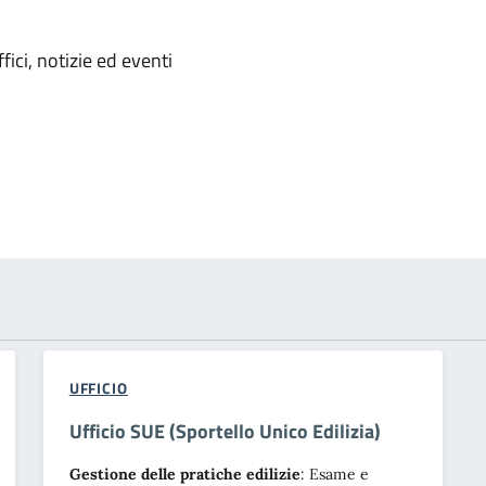
'argomento
ici, notizie ed eventi
UFFICIO
Ufficio SUE (Sportello Unico Edilizia)
Gestione delle pratiche edilizie
: Esame e