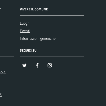
i
VIVERE IL COMUNE
Luoghi
Eventi
Informazioni generiche
SEGUICI SU
x
Facebook
Instagram
o al
25