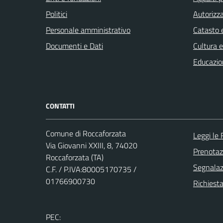
Politici
Autorizza
Personale amministrativo
Catasto e
Documenti e Dati
Cultura 
Educazio
CONTATTI
Comune di Roccaforzata
Leggi le
Via Giovanni XXIII, 8, 74020
Prenota
Roccaforzata (TA)
Segnalazi
C.F. / P.IVA:80005170735 /
01766900730
Richiesta
PEC: