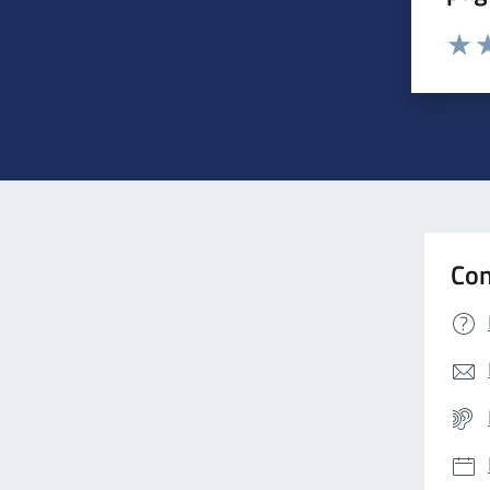
Valuta 
Valut
Va
Con