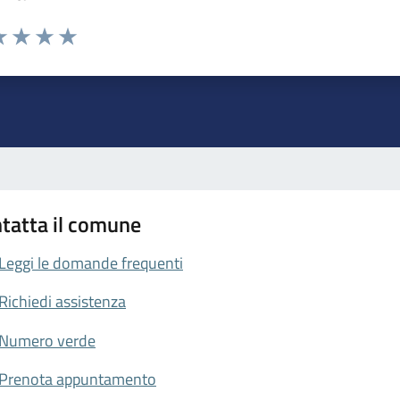
da 1 a 5 stelle la pagina
a 1 stelle su 5
luta 2 stelle su 5
Valuta 3 stelle su 5
Valuta 4 stelle su 5
Valuta 5 stelle su 5
tatta il comune
Leggi le domande frequenti
Richiedi assistenza
Numero verde
Prenota appuntamento