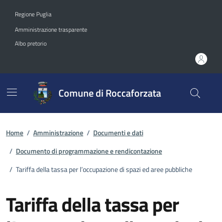
Vai ai contenuti
Vai al footer
Regione Puglia
Amministrazione trasparente
Albo pretorio
Comune di Roccaforzata
Home
/
Amministrazione
/
Documenti e dati
/
Documento di programmazione e rendicontazione
/
Tariffa della tassa per l’occupazione di spazi ed aree pubbliche
Tariffa della tassa per