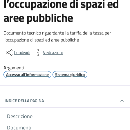
l’occupazione di spazi ed
aree pubbliche
Dettagli del documento
Documento tecnico riguardante la tariffa della tassa per
l'occupazione di spazi ed aree pubbliche
Condividi
Vedi azioni
Argomenti
Accesso all'informazione
Sistema giuridico
INDICE DELLA PAGINA
Descrizione
Documenti