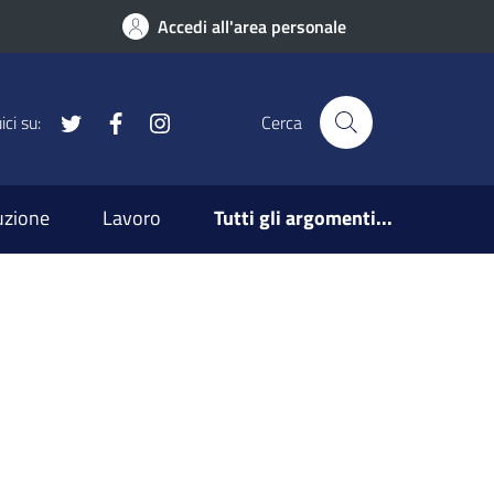
Accedi all'area personale
x
Facebook
Instagram
ci su:
Cerca
ruzione
Lavoro
Tutti gli argomenti...