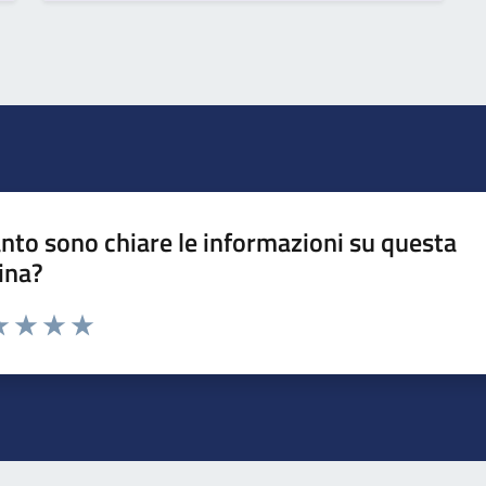
nto sono chiare le informazioni su questa
ina?
da 1 a 5 stelle la pagina
a 1 stelle su 5
luta 2 stelle su 5
Valuta 3 stelle su 5
Valuta 4 stelle su 5
Valuta 5 stelle su 5