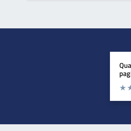
Qua
pag
Valuta 
Valut
Va