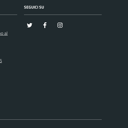
SEGUICI SU
x
Facebook
Instagram
o al
25