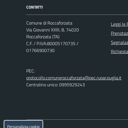
CONTATTI
Comune di Roccaforzata
Leggi le
Via Giovanni XXIII, 8, 74020
Prenota
Roccaforzata (TA)
Segnalazi
C.F. / P.IVA:80005170735 /
01766900730
Richiesta
PEC:
protocollo.comuneroccaforzata@pec.rupar.puglia.it
Centralino unico: 0995929243
Personalizza cookie