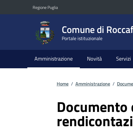
Vai ai contenuti
Vai al footer
Regione Puglia
Comune di Roccaf
Portale istituzionale
Amministrazione
Novità
Servizi
Home
/
Amministrazione
/
Documen
Documento 
rendicontaz