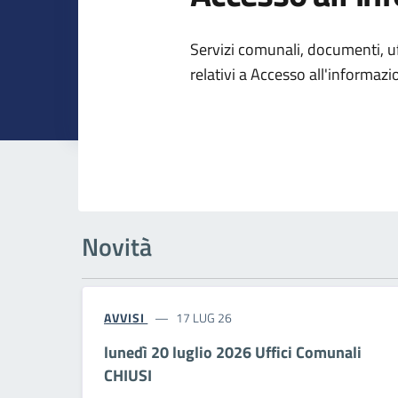
Dettagli dell
Servizi comunali, documenti, uff
relativi a Accesso all'informaz
Novità
AVVISI
17 LUG 26
lunedì 20 luglio 2026 Uffici Comunali
CHIUSI