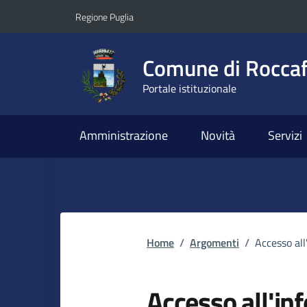
Vai ai contenuti
Vai al footer
Regione Puglia
Comune di Roccaf
Portale istituzionale
Amministrazione
Novità
Servizi
Home
/
Argomenti
/
Accesso al
Accesso all'in