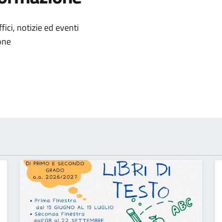
'argomento
ici, notizie ed eventi
ione