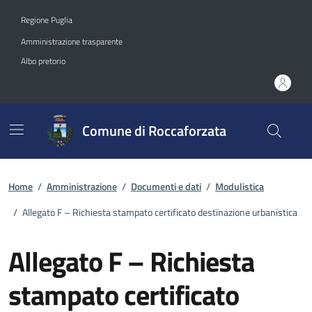
Vai ai contenuti
Vai al footer
Regione Puglia
Amministrazione trasparente
Albo pretorio
Comune di Roccaforzata
Home
/
Amministrazione
/
Documenti e dati
/
Modulistica
/
Allegato F – Richiesta stampato certificato destinazione urbanistica
Allegato F – Richiesta
stampato certificato