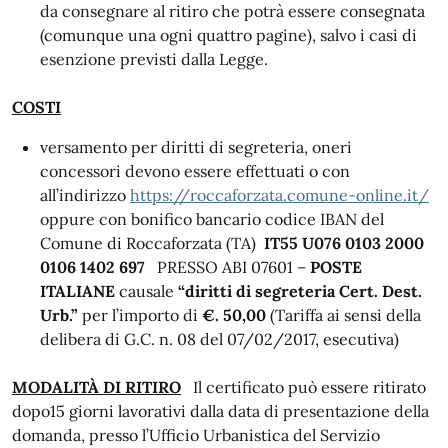
da consegnare al ritiro che potrà essere consegnata
(comunque una ogni quattro pagine), salvo i casi di
esenzione previsti dalla Legge.
COSTI
versamento per diritti di segreteria, oneri
concessori devono essere effettuati o con
all’indirizzo
https://roccaforzata.comune-online.it/
oppure con bonifico bancario codice IBAN del
Comune di Roccaforzata (TA)
IT55 U076 0103 2000
0106 1402 697
PRESSO ABI 07601 –
POSTE
ITALIANE
causale
“diritti di segreteria Cert. Dest.
Urb.”
per l’importo di
€. 50,00
(Tariffa ai sensi della
delibera di G.C. n. 08 del 07/02/2017, esecutiva)
MODALITÀ DI RITIRO
Il certificato può essere ritirato
dopo15 giorni lavorativi dalla data di presentazione della
domanda, presso l’Ufficio Urbanistica del Servizio