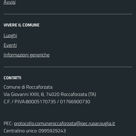
Avvisi
VIVERE IL COMUNE
Luoghi
Eventi
Informazioni generiche
CONTATTI
Comune di Roccaforzata
Via Giovanni XXIII, 8, 74020 Roccaforzata (TA)
C.F. / P.IVA:80005170735 / 01766900730
PEC:
protocollo.comuneroccaforzata@pec.rupar.puglia.it
Centralino unico: 0995929243