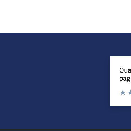
Qua
pag
Valuta 
Valut
Va