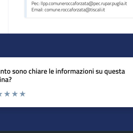
Pec: llpp.comuneroccaforzata@pec.rupar.puglia.it
Email: comune.roccaforzata@tiscali.it
nto sono chiare le informazioni su questa
ina?
da 1 a 5 stelle la pagina
a 1 stelle su 5
luta 2 stelle su 5
Valuta 3 stelle su 5
Valuta 4 stelle su 5
Valuta 5 stelle su 5