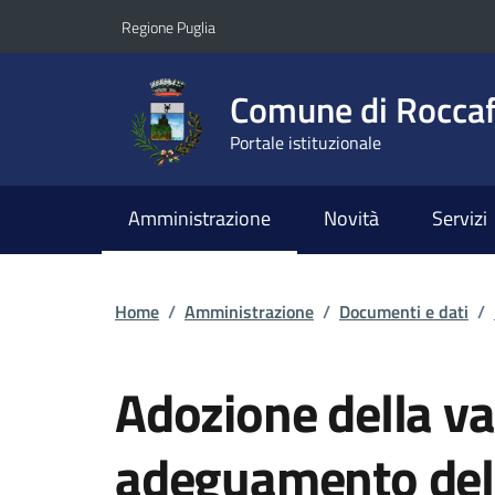
Vai ai contenuti
Vai al footer
Regione Puglia
Comune di Roccaf
Portale istituzionale
Amministrazione
Novità
Servizi
Home
/
Amministrazione
/
Documenti e dati
/
Adozione della va
adeguamento del