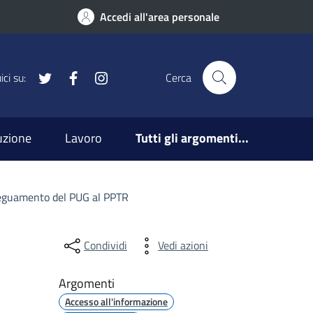
Accedi all'area personale
x
Facebook
Instagram
ci su:
Cerca
ruzione
Lavoro
Tutti gli argomenti...
deguamento del PUG al PPTR
Condividi
Vedi azioni
Argomenti
Accesso all'informazione