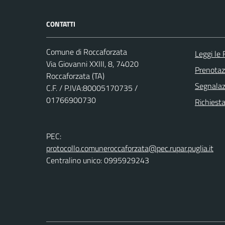
CONTATTI
Comune di Roccaforzata
Leggi le
Via Giovanni XXIII, 8, 74020
Prenota
Roccaforzata (TA)
Segnalazi
C.F. / P.IVA:80005170735 /
01766900730
Richiesta
PEC:
protocollo.comuneroccaforzata@pec.rupar.puglia.it
Centralino unico: 0995929243