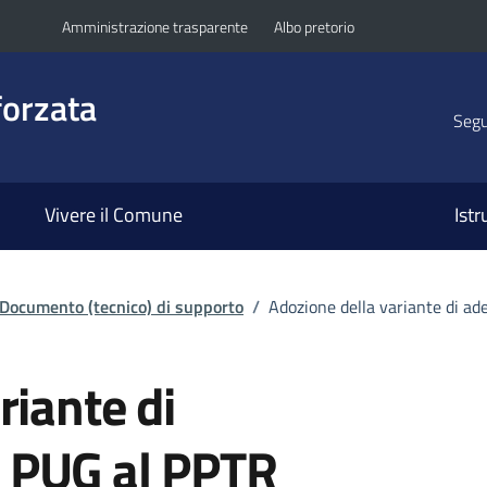
Amministrazione trasparente
Albo pretorio
orzata
Segui
Vivere il Comune
Ist
Documento (tecnico) di supporto
/
Adozione della variante di a
riante di
 PUG al PPTR