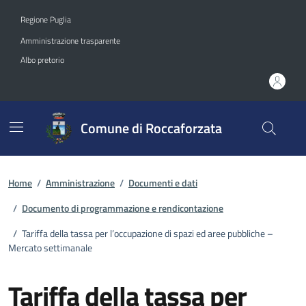
Vai ai contenuti
Vai al footer
Regione Puglia
Amministrazione trasparente
Albo pretorio
Comune di Roccaforzata
Home
/
Amministrazione
/
Documenti e dati
/
Documento di programmazione e rendicontazione
/
Tariffa della tassa per l’occupazione di spazi ed aree pubbliche –
Mercato settimanale
Tariffa della tassa per