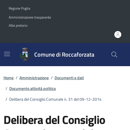
Vai ai contenuti
Vai al footer
Regione Puglia
Amministrazione trasparente
Albo pretorio
Comune di Roccaforzata
Home
/
Amministrazione
/
Documenti e dati
/
Documento attività politica
/
Delibera del Consiglio Comunale n. 31 del 09-12-2014
Delibera del Consiglio