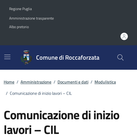
Vai ai contenuti
Vai al footer
Regione Puglia
Amministrazione trasparente
Albo pretorio
Comune di Roccaforzata
Home
/
Amministrazione
/
Documenti e dati
/
Modulistica
/
Comunicazione di inizio lavori – CIL
Comunicazione di inizio
lavori – CIL