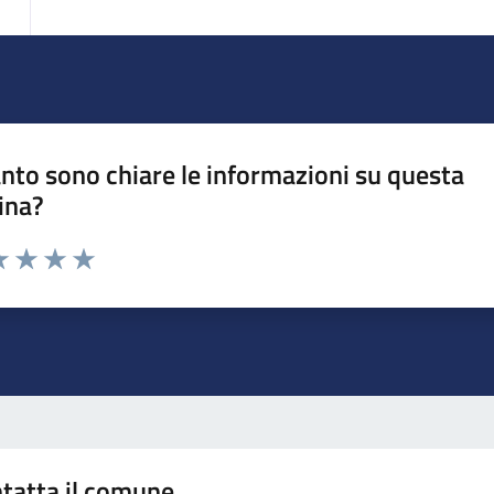
nto sono chiare le informazioni su questa
ina?
da 1 a 5 stelle la pagina
a 1 stelle su 5
luta 2 stelle su 5
Valuta 3 stelle su 5
Valuta 4 stelle su 5
Valuta 5 stelle su 5
tatta il comune