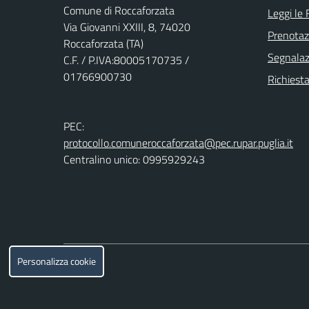
Comune di Roccaforzata
Leggi le
Via Giovanni XXIII, 8, 74020
Prenota
Roccaforzata (TA)
Segnalazi
C.F. / P.IVA:80005170735 /
01766900730
Richiesta
PEC:
protocollo.comuneroccaforzata@pec.rupar.puglia.it
Centralino unico: 0995929243
Personalizza cookie