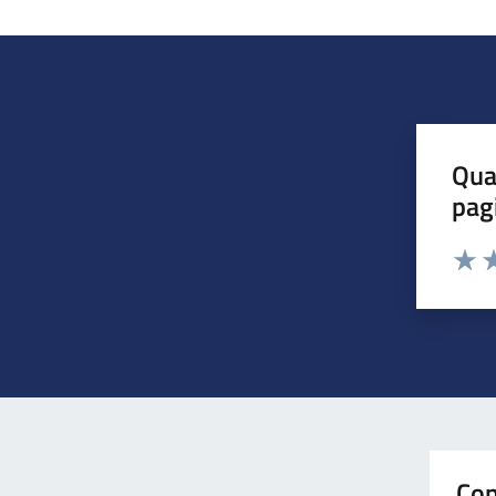
Qua
pag
Valuta 
Valut
Va
Con