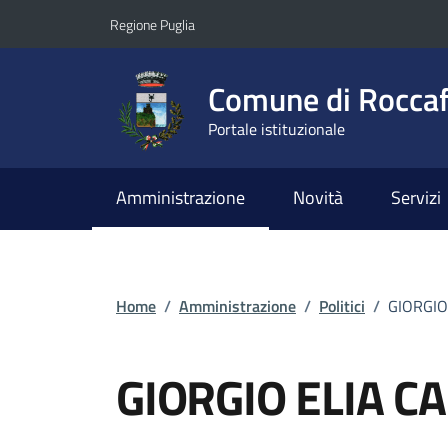
Vai ai contenuti
Vai al footer
Regione Puglia
Comune di Roccaf
Portale istituzionale
Amministrazione
Novità
Servizi
Home
/
Amministrazione
/
Politici
/
GIORGIO
GIORGIO ELIA C