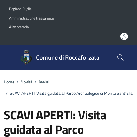
Vai ai contenuti
Vai al footer
Regione Puglia
Amministrazione trasparente
Albo pretorio
Comune di Roccaforzata
Home
/
Novità
/
Avvisi
/
SCAVI APERTI: Visita guidata al Parco Archeologico di Monte Sant’Elia
SCAVI APERTI: Visita
guidata al Parco