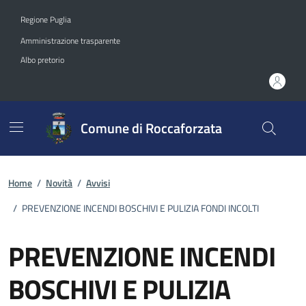
Vai ai contenuti
Vai al footer
Regione Puglia
Amministrazione trasparente
Albo pretorio
Comune di Roccaforzata
Home
/
Novità
/
Avvisi
/
PREVENZIONE INCENDI BOSCHIVI E PULIZIA FONDI INCOLTI
PREVENZIONE INCENDI
BOSCHIVI E PULIZIA