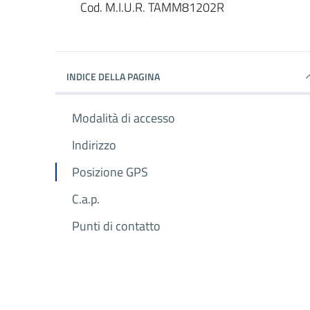
Dettagli del luogo
Cod. M.I.U.R. TAMM81202R
INDICE DELLA PAGINA
Modalità di accesso
Indirizzo
Posizione GPS
C.a.p.
Punti di contatto