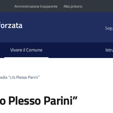
Amministrazione trasparente
Albo pretorio
orzata
Segui
Vivere il Comune
Ist
edia “c/o Plesso Parini”
o Plesso Parini”