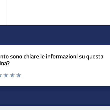
nto sono chiare le informazioni su questa
ina?
da 1 a 5 stelle la pagina
a 1 stelle su 5
luta 2 stelle su 5
Valuta 3 stelle su 5
Valuta 4 stelle su 5
Valuta 5 stelle su 5