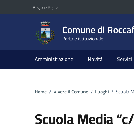
Vai ai contenuti
Vai al footer
Regione Puglia
Comune di Roccaf
Portale istituzionale
Amministrazione
Novità
Servizi
Home
/
Vivere il Comune
/
Luoghi
/
Scuola M
Scuola Media “c/