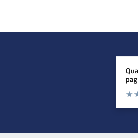
Qua
pag
Valuta 
Valut
Va