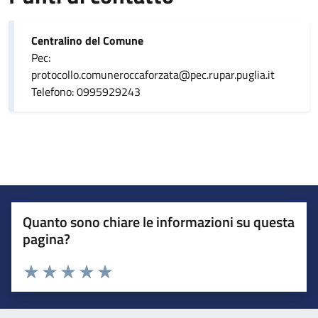
Centralino del Comune
Pec:
protocollo.comuneroccaforzata@pec.rupar.puglia.it
Telefono: 0995929243
Quanto sono chiare le informazioni su questa
pagina?
Valuta da 1 a 5 stelle la pagina
Valuta 1 stelle su 5
Valuta 2 stelle su 5
Valuta 3 stelle su 5
Valuta 4 stelle su 5
Valuta 5 stelle su 5