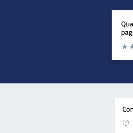
Qua
pag
Valuta 
Valut
Va
Con