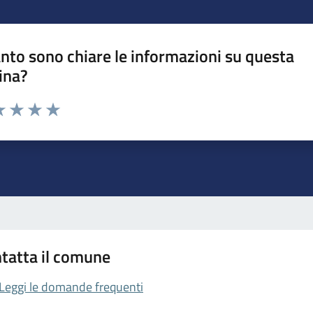
nto sono chiare le informazioni su questa
ina?
da 1 a 5 stelle la pagina
a 1 stelle su 5
luta 2 stelle su 5
Valuta 3 stelle su 5
Valuta 4 stelle su 5
Valuta 5 stelle su 5
tatta il comune
Leggi le domande frequenti