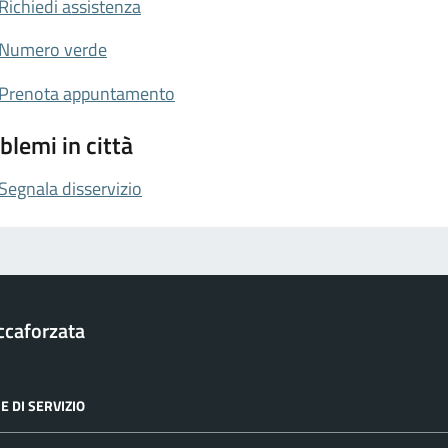
Richiedi assistenza
Numero verde
Prenota appuntamento
blemi in città
Segnala disservizio
ccaforzata
E DI SERVIZIO