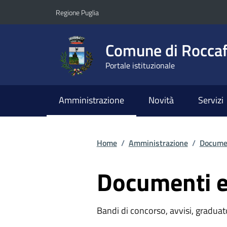
Vai ai contenuti
Vai al footer
Regione Puglia
Comune di Roccaf
Portale istituzionale
Amministrazione
Novità
Servizi
Home
/
Amministrazione
/
Documen
Documenti e
Bandi di concorso, avvisi, graduato