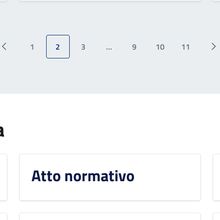
1
2
3
…
9
10
11
a
Atto normativo