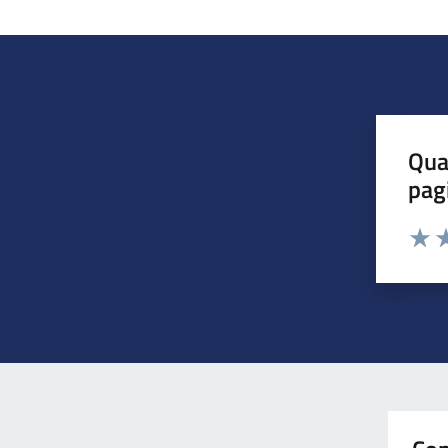
Qua
pag
Valuta 
Valut
Va