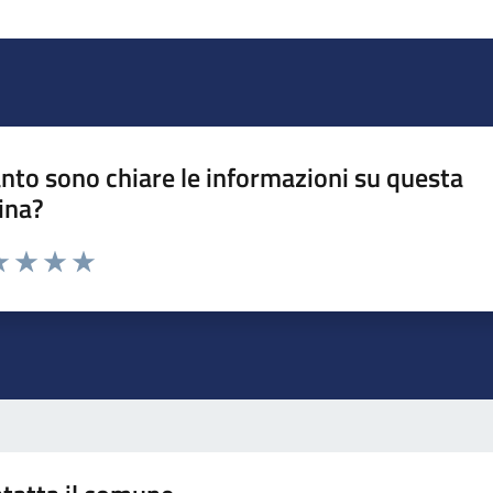
nto sono chiare le informazioni su questa
ina?
da 1 a 5 stelle la pagina
a 1 stelle su 5
luta 2 stelle su 5
Valuta 3 stelle su 5
Valuta 4 stelle su 5
Valuta 5 stelle su 5