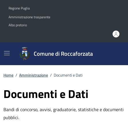
Vai ai contenuti
Vai al footer
Regione Puglia
Amministrazione trasparente
Albo pretorio
Comune di Roccaforzata
Home
/
Amministrazione
/
Documenti e Dati
Documenti e Dati
Bandi di concorso, avvisi, graduatorie, statistiche e documenti
pubblici.